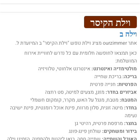
וילת הקיסר
וילה ב
אתר ourzimmer מציג וילת נופש "וילת הקיסר" ב המיועדת ל.
כאן תמצאו לחופשה חלומית עם כל נדרש לחוויית אירוח
המושלמת:
מולטימדיה ואינטרנט:
אינטרנט אלחוטי, טלוויזיה
בריכה:
בריכת שחייה
הפרטיות:
חנייה פרטית
אביזרים בחדר:
מזגן, מצעים למיטה, סט רחצה
המטבח:
מטבח, מנגל על האש, מקרר, קומקום חשמלי
בחדר:
מיטה זוגית, סלון מרווח, פינת אוכל רומנטית, פינת ישיבה
נעימה
בחצר:
מרפסת פרטית, רהיטי גן
בידור ומשחקים:
שולחן פינג-פונג
האוכל והשתייה:
שתייה חמה. בואו ליהנות ולהתפנק, הזמינו וילה