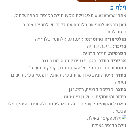
וילה ב
אתר ourzimmer מציג וילת נופש "וילת הקיסר" ב המיועדת ל.
כאן תמצאו לחופשה חלומית עם כל נדרש לחוויית אירוח
המושלמת:
מולטימדיה ואינטרנט:
אינטרנט אלחוטי, טלוויזיה
בריכה:
בריכת שחייה
הפרטיות:
חנייה פרטית
אביזרים בחדר:
מזגן, מצעים למיטה, סט רחצה
המטבח:
מטבח, מנגל על האש, מקרר, קומקום חשמלי
בחדר:
מיטה זוגית, סלון מרווח, פינת אוכל רומנטית, פינת ישיבה
נעימה
בחצר:
מרפסת פרטית, רהיטי גן
בידור ומשחקים:
שולחן פינג-פונג
האוכל והשתייה:
שתייה חמה. בואו ליהנות ולהתפנק, הזמינו וילה
עכשיו.
וילת הקיסר באילת