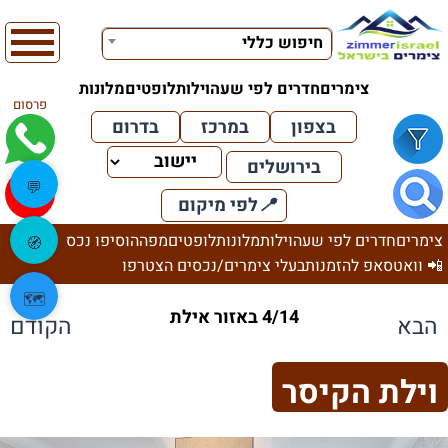
חיפוש כללי
צימרים
חדרים לפי שעה
וילות
לופטים
מלונות
פרסום
בצפון
במרכז
בדרום
בירושלים
💬
📍
לפי מיקום
צימרים
חדרים לפי שעה
וילות
מלונות
לופטים
מפה
הוסיפו נכס
🧭
📲 וואטסאפ להזמנות
בעלי צימרים/נכסים הצטרפו
🗺️
4/14 באזור אילת
הבא
הקודם
וילת הקיסר