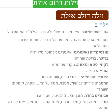
וילות דרום אילת
וילה דולב אילת
וילה ב
אתר ourzimmer מציג וילת נופש "וילה דולב אילת" ב המיועדת ל.
כאן תמצאו לחופשה חלומית עם כל נדרש לחוויית אירוח
המושלמת:
מולטימדיה ואינטרנט:
אינטרנט אלחוטי, טלוויזיה
בריכה:
בריכת שחייה
ג'קוזי, ספא וסאונה:
ג'קוזי עם ספא
החנייה:
חנייה
האוכל והשתייה:
כיבודי הבית, שתייה חמה
המטבח:
כיריים לבישול, מטבח, מנגל על האש, מקרר, קומקום
חשמלי
אביזרים בחדר:
מזגן, מצעים למיטה, סט רחצה
בחדר:
מיטה זוגית, סלון מרווח, פינת אוכל רומנטית, פינת ישיבה
נעימה