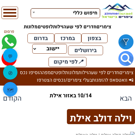
חיפוש כללי
צימרים
חדרים לפי שעה
וילות
לופטים
מלונות
פרסום
בצפון
במרכז
בדרום
בירושלים
💬
📍
לפי מיקום
צימרים
חדרים לפי שעה
וילות
מלונות
לופטים
מפה
הוסיפו נכס
🧭
📲 וואטסאפ להזמנות
בעלי צימרים/נכסים הצטרפו
🗺️
10/14 באזור אילת
הבא
הקודם
וילה דולב אילת