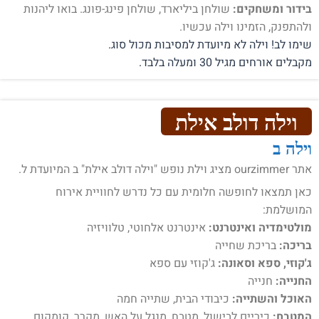
בידור ומשחקים:
שולחן ביליארד, שולחן פינג-פונג. בואו ליהנות
ולהתפנק, הזמינו וילה עכשיו.
שימו לב! וילה לא מיועדת למסיבות מכול סוג.
מקבלים אורחים מגיל 30 ומעלה בלבד.
וילה דולב אילת
וילה ב
אתר ourzimmer מציג וילת נופש "וילה דולב אילת" ב המיועדת ל.
כאן תמצאו לחופשה חלומית עם כל נדרש לחוויית אירוח
המושלמת:
מולטימדיה ואינטרנט:
אינטרנט אלחוטי, טלוויזיה
בריכה:
בריכת שחייה
ג'קוזי, ספא וסאונה:
ג'קוזי עם ספא
החנייה:
חנייה
האוכל והשתייה:
כיבודי הבית, שתייה חמה
המטבח:
כיריים לבישול, מטבח, מנגל על האש, מקרר, קומקום