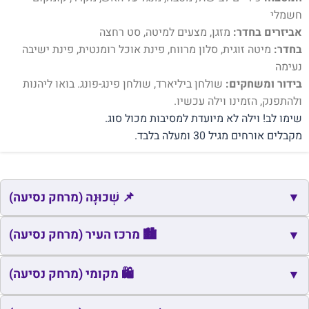
חשמלי
אביזרים בחדר:
מזגן, מצעים למיטה, סט רחצה
בחדר:
מיטה זוגית, סלון מרווח, פינת אוכל רומנטית, פינת ישיבה
נעימה
בידור ומשחקים:
שולחן ביליארד, שולחן פינג-פונג. בואו ליהנות
ולהתפנק, הזמינו וילה עכשיו.
שימו לב! וילה לא מיועדת למסיבות מכול סוג.
מקבלים אורחים מגיל 30 ומעלה בלבד.
▼
📌 שְׁכוּנָה (מרחק נסיעה)
📌
שם
כתובת
מרחק
זמן
🏙️ מרכז העיר (מרחק נסיעה)
▼
📌
בנה ביתך
אילת
0.6
2
🏙️
שם
כתובת
מרחק
זמן
🛍️ מקומי (מרחק נסיעה)
▼
📌
גנים א'
אילת
0.6
3
🏙️
כיכר הנשים
אילת
0.2
1