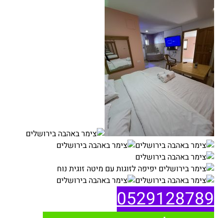
0529128789