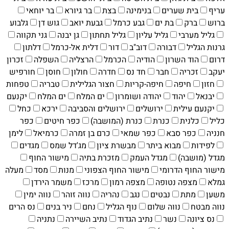
עריף
בית שערים
בנימינה
בצת
בר גיורא
בר יוחאי
ברוש
ברק
בת ים
גבע כרמל
גבעת יואב
גוש דן
גלבוע
גליל מערבי
גליל עליון
גליל תחתון
גן יבנה
גני תקווה
גרנות הגליל
דבורה
דוב"ב
דור
דלית אל-כרמל
דלתון
דרום
הוד השרון
הודיה
הכרמל
הרצליה
השפלה
זכרון
יעקב
זכריה
חבר
חד נס
חדרה
חולון
חוסן
חורפיש
חזון
חיפה
חיפה-קריות
חצור הגלילית
טבריה
טפחות
יבנאל
יהוד
יהודה ושומרון
ים המלח
ים המלח
יקנעם
יקנעם עילית
ירושלים
ירושלים והסביבה
ירכא
כחל
כליל
כלנית
כנרת
כנרת (המושבה)
כפר חיטים
כפר
חנניה
כפר סבא
כפר שמאי
כרם בן זמרה
כרמיאל
לימן
לפידות
מבוא ביתר
מבשרת ציון
מג'דל שמס
מגדים
מגדל (מושבה)
מגדל העמק
מזכרת בתיה
מישור החוף
מישור החוף הדרומי
מישור החוף הצפוני
מנות
מסד
מעלה
גמלא
מצפה נטופה
מצפה רמון
מרכז
משמר הירדן
משען
מתת
נבטים
נגב
נהריה
נווה זוהר
נווה ימין
נווה מבטח
נווה שלום
נוף הגליל
נחם
ניר בנים
נס הרים
נס ציונה
נשר
נתיב הגדוד
נתיב השיירה
נתניה