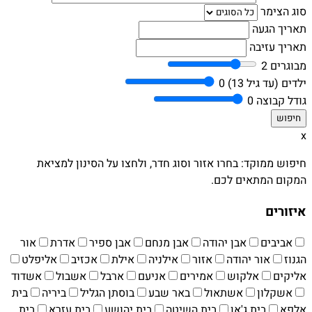
סוג הצימר
תאריך הגעה
תאריך עזיבה
מבוגרים
2
ילדים (עד גיל 13)
0
גודל קבוצה
0
x
חיפוש ממוקד: בחרו אזור וסוג חדר, ולחצו על הסינון למציאת
המקום המתאים לכם.
איזורים
אביבים
אבן יהודה
אבן מנחם
אבן ספיר
אדרת
אור
הגנוז
אור יהודה
אזור
אילניה
אילת
אכזיב
אליפלט
אליקים
אלקוש
אמירים
אניעם
ארבל
אשבול
אשדוד
אשקלון
אשתאול
באר שבע
בוסתן הגליל
ביריה
בית
אלפא
בית ג'אן
בית השיטה
בית יהושע
בית עזרא
בית