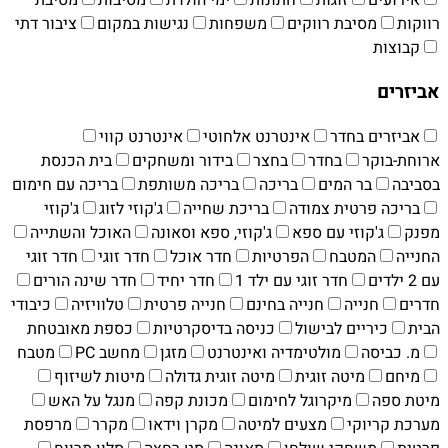
רווקות
מסיבת רווקים
משפחות
נגישות במקום
ציבור דתי
קבוצות
אביזרים
אביזרים בחדר
אינטרנט אלחוטי
אינטרנט קווי
ארוחת-בוקר
בחדר
בחצר
בידור ומשחקים
בית הכנסת
בסביבה
בר המים
בריכה
בריכה משותפת
בריכה עם חימום
בריכה פרטית צמודה
בריכת שחייה
ג'קוזי לזוג
ג'קוזי
מפנק
ג'קוזי עם ספא
ג'קוזי, ספא וסאונה
האוכל והשתייה
החנייה
המטבח
הפרטיות
חדר אוכל
חדר זוגי
חדר זוגי
עם 2 ילדים
חדר זוגי עם ילד 1
חדר יחיד
חדר שינה הורים
חדרים
חנייה
חנייה בחינם
חנייה פרטית
טלוויזיה
כיבודי
הבית
כיריים לבישול
כניסה בדיסקרטיות
כספת מאובטחת
מ. כביסה
מולטימדיה ואינטרנט
מזגן
מחשב PC
מטבח
מיחם
מיטה זוגית
מיטה זוגית גדולה
מיטות לשיזוף
מיטת ספה
מיקרוגל לחימום
מכונת קפה
מנגל על האש
מערכת קריוקי
מצעים למיטה
מקרן וידאו
מקרר
מרפסת