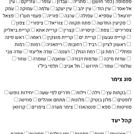
ספסופה (כפר חושן)
סתריה
עבדון
עופר
עזריקם
עין
אל-אסד
עין הוד
עין יהב
עין יעקב
עלמה
עמוקה
עמק
יזרעאל
עספיא
עפולה
ערבה
פוריה
פעמי תש"ז
פצאל
פקיעין החדשה
פתח תקווה
צוריאל
ציפורי
צפון
צפרירים
צפת
קיסריה
קצרין
קריית אתא
קריית ביאליק
קריית טבעון
קריית ים‏
קריית מוצקין
ראמה
ראש פינה
ראשון לציון
רביד
רחובות
ריחאניה
רמות
רמות
נפתלי
רמת גן
רמת הגולן
רעננה
שדה אליעזר
שדה צבי
שדות מיכה
שדמות דבורה
שואבה
שומרה
שזור
שלומי
שפר
תירוש
תל אביב
תלמי ביל"ו
סוג צימר
בקתות עץ
וילה
וילות
חדרים לפי שעה
יחידות נופש
לופטים
מלון בוטיק
מלונות
מתחם אוהלים
סוויטה
סוויטות
ספא
פנטהאוז
צימר מערה
צימרים
קרוואן
קהל יעד
אירועים
זוגות
חתונות
ימי הולדת
מסיבות
מסיבת